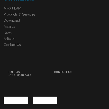
About EAM
Products & Services
Download
Awards
News
Articles
Contact Us
CALL US
CONTACT US
+62 21 8378 0028